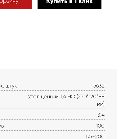
Купить в 1 клик
орзину
к, штук
5632
Утолщенный 1,4 НФ (250*120*88
мм)
3,4
ов
100
175-200