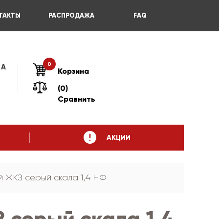
ТАКТЫ
РАСПРОДАЖА
FAQ
0
 А
Корзина
(0)
Сравнить
АКЦИИ
 ЖКЗ серый скала 1,4 НФ