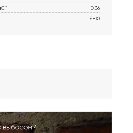
мС°
0,36
8-10
с выбором?