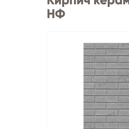
Кирпич керам
НФ