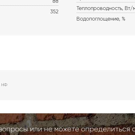
88
Теплопроводность, Вт/
352
Водопоглощение, %
4 НФ
вопросы или не можете определиться 