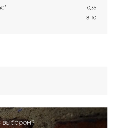
мС°
0,36
8-10
с выбором?