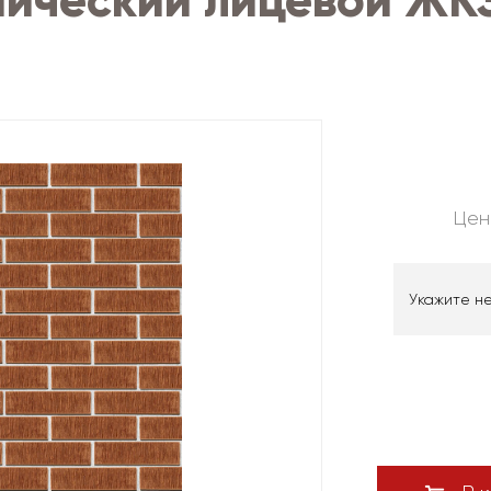
ический лицевой ЖКЗ
Цен
Укажите н