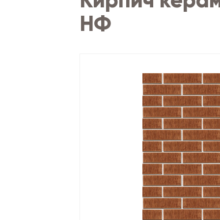
Кирпич керам
НФ