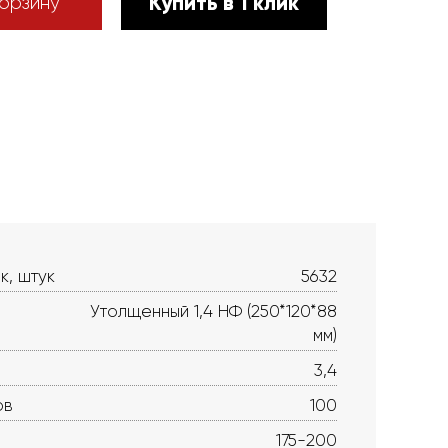
Купить в 1 клик
орзину
к, штук
5632
Утолщенный 1,4 НФ (250*120*88
мм)
3,4
ов
100
175-200