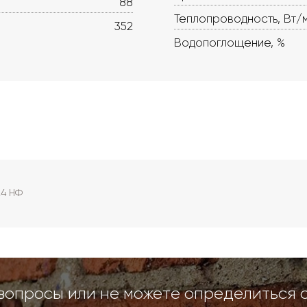
88
Теплопроводность, Вт/
352
Водопоглощение, %
,4 НФ
вопросы или не можете определиться 