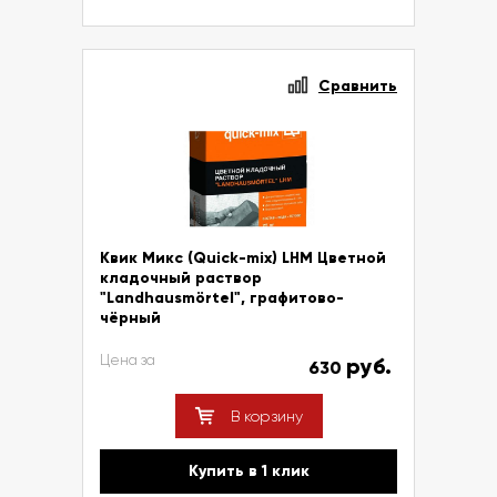
Сравнить
Квик Микс (Quick-mix) LHM Цветной
кладочный раствор
"Landhausmörtel", графитово-
чёрный
Цена за
руб.
630
В корзину
Купить в 1 клик