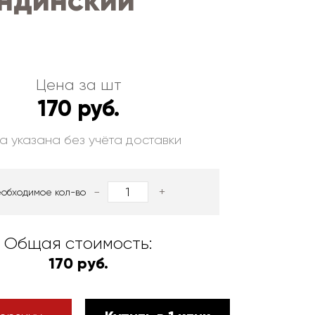
андинский
Цена за шт
170 руб.
а указана без учёта доставки
-
+
еобходимое кол-во
Общая стоимость:
170 руб.