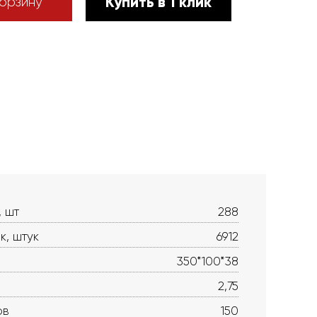
Купить в 1 клик
орзину
, шт
288
к, штук
6912
350*100*38
2,75
ов
150