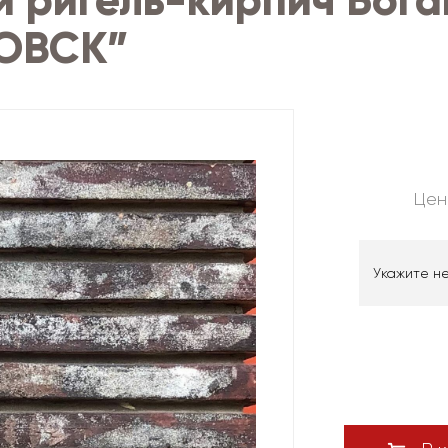
 ригель-кирпич Бог
ОВСК”
Цен
Укажите н