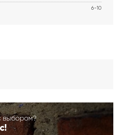
6-10
с выбором?
с!