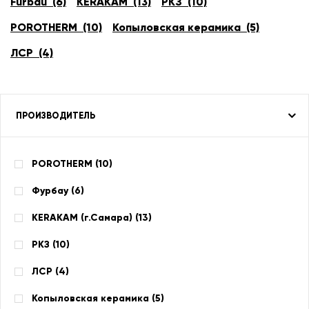
Furbau (6)
KERAKAM (13)
РКЗ (10)
POROTHERM (10)
Копыловская керамика (5)
ЛСР (4)
ПРОИЗВОДИТЕЛЬ
POROTHERM (
10
)
Фурбау (
6
)
KERAKAM (г.Самара) (
13
)
РКЗ (
10
)
ЛСР (
4
)
Копыловская керамика (
5
)