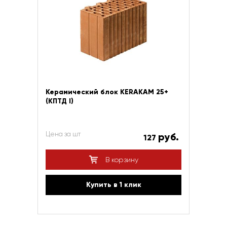
Керамический блок KERAKAM 25+
(КПТД I)
Цена за шт
руб.
127
В корзину
Купить в 1 клик