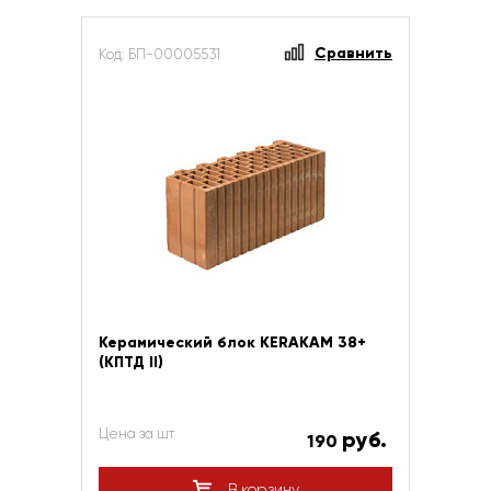
Сравнить
Код: БП-00005531
Керамический блок KERAKAM 38+
(КПТД II)
Цена за шт
руб.
190
В корзину