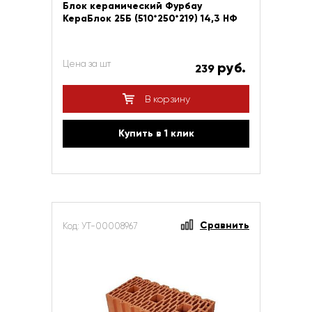
Блок керамический Фурбау
КераБлок 25Б (510*250*219) 14,3 НФ
Цена за шт
руб.
239
В корзину
Купить в 1 клик
Сравнить
Код: УТ-00008967