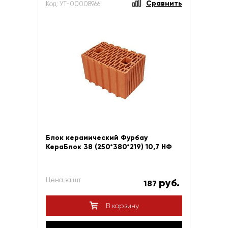
Сравнить
Код: УТ-00008966
Блок керамический Фурбау
КераБлок 38 (250*380*219) 10,7 НФ
Цена за шт
руб.
187
В корзину