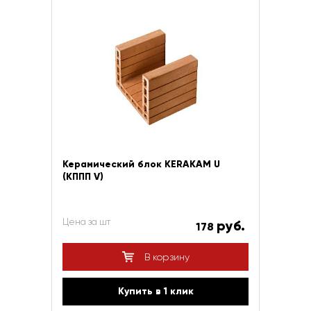
Керамический блок KERAKAM U
(КППП V)
Цена за шт
руб.
178
В корзину
Купить в 1 клик