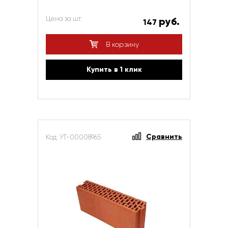
Цена за шт
руб.
147
В корзину
Купить в 1 клик
Сравнить
Код: УТ-00008965