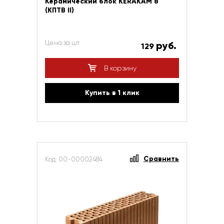
Керамический блок KERAKAM 8
(КПТВ II)
Цена за шт
руб.
129
В корзину
Купить в 1 клик
Сравнить
Код: 00-00002484