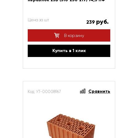
Цена за шт
руб.
239
В корзину
Купить в 1 клик
Сравнить
Код: УТ-00008967