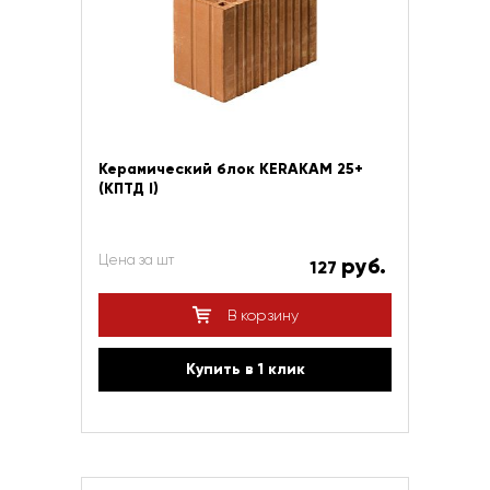
Керамический блок KERAKAM 25+
(КПТД I)
Цена за шт
руб.
127
В корзину
Купить в 1 клик