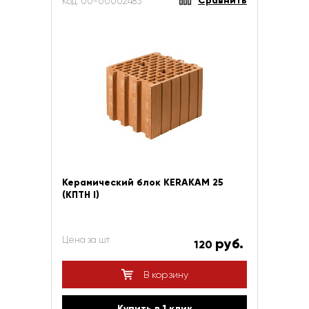
Сравнить
Код: 00-00002483
Керамический блок KERAKAM 25
(КПТН I)
Цена за шт
руб.
120
В корзину
Купить в 1 клик