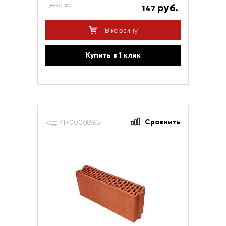
Цена за шт
руб.
147
В корзину
Купить в 1 клик
Сравнить
Код: УТ-00008965