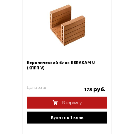
Керамический блок KERAKAM U
(КППП V)
Цена за шт
руб.
178
В корзину
Купить в 1 клик