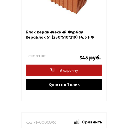
Блок керамический Фурбау
КераБлок 51 (250*510*219) 14,3 НФ
Цена за шт
руб.
346
В корзину
Купить в 1 клик
Сравнить
Код: УТ-00008966