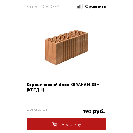
Сравнить
Код: БП-00005531
Керамический блок KERAKAM 38+
(КПТД II)
Цена за шт
руб.
190
В корзину