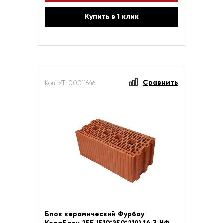
Купить в 1 клик
Сравнить
Код: УТ-00011646
Блок керамический Фурбау
КераБлок 25Б (510*250*219) 14,3 НФ