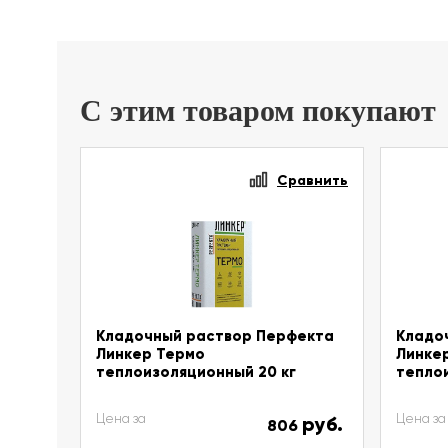
С этим товаром покупают
Сравнить
Кладочный раствор Перфекта
Кладо
Линкер Термо
Линке
теплоизоляционный 20 кг
теплои
Цена за
Цена за
руб.
806