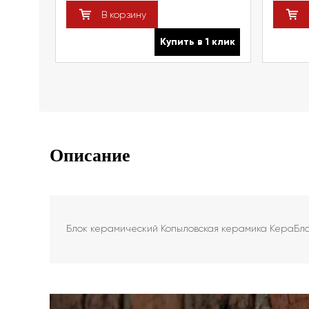
В корзину
Купить в 1 клик
Описание
Блок керамический Копыловская керамика КераБлок 1