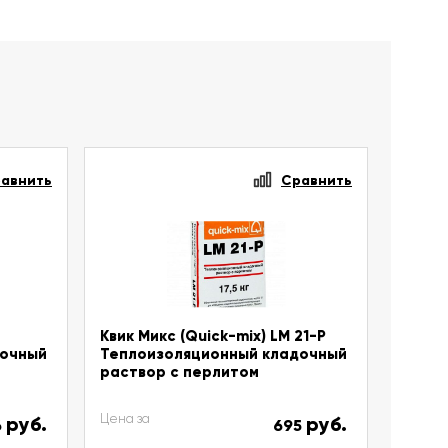
авнить
Сравнить
Квик Микс (Quick-mix) LM 21-P
дочный
Теплоизоляционный кладочный
раствор с перлитом
Цена за
руб.
руб.
6
695