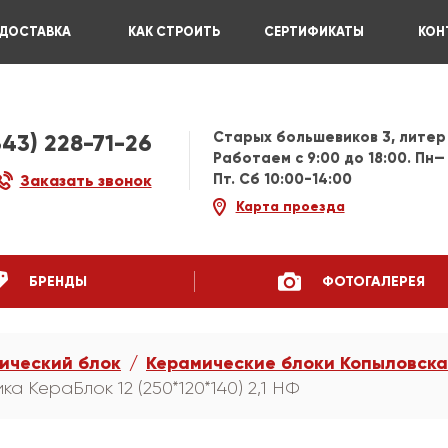
ДОСТАВКА
КАК СТРОИТЬ
СЕРТИФИКАТЫ
КОН
Старых большевиков 3, литер
343) 228-71-26
Работаем c 9:00 до 18:00. Пн—
Пт. Сб 10:00-14:00
Заказать звонок
Карта проезда
БРЕНДЫ
ФОТОГАЛЕРЕЯ
ический блок
Керамические блоки Копыловска
 КераБлок 12 (250*120*140) 2,1 НФ