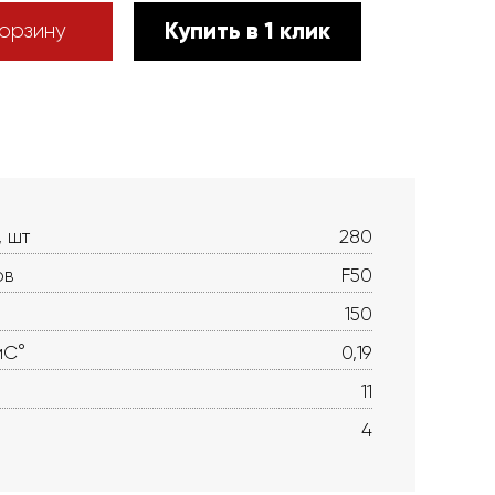
Купить в 1 клик
орзину
, шт
280
ов
F50
150
мС°
0,19
11
4