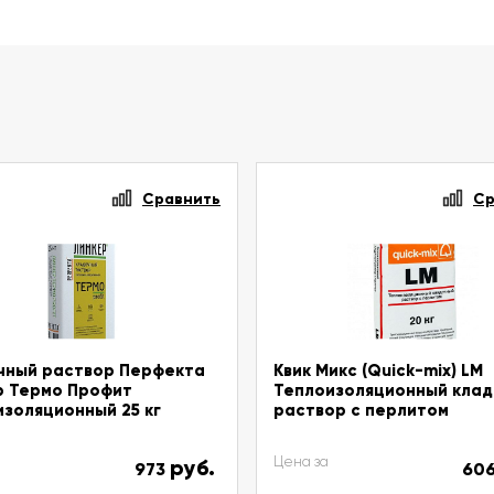
Сравнить
Ср
чный раствор Перфекта
Квик Микс (Quick-mix) LM
р Термо Профит
Теплоизоляционный кла
золяционный 25 кг
раствор с перлитом
Цена за
руб.
973
60