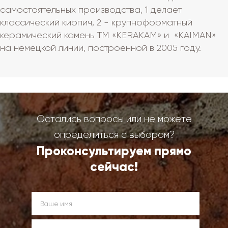
самостоятельных производства, 1 делает
классический кирпич, 2 - крупноформатный
керамический камень ТМ «KERAKAM» и «KAIMAN»
на немецкой линии, построенной в 2005 году.
Остались вопросы или не можете
определиться с выбором?
Проконсультируем прямо
сейчас!