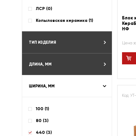
ЛСР (
0
)
Блок 
Копыловская керамика (
1
)
КераБл
НФ
ТИП ИЗДЕЛИЯ
Цена з
ДЛИНА, ММ
ШИРИНА, ММ
Код: У
100 (
1
)
80 (
3
)
440 (
3
)