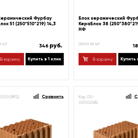
керамический Фурбау
Блок керамический Фур
ок 51 (250*510*219) 14,3
КераБлок 38 (250*380*219
НФ
а шт
Цена за шт
руб.
346
1
Купить в 1 клик
Купить 
В корзину
В корзину
Сравнить
С
Т-00008952
Код: 00-
00002482