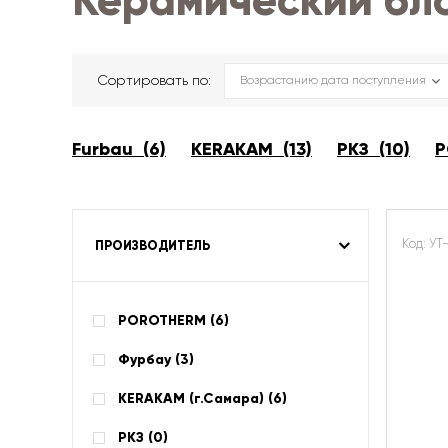
Керамический бл
Сортировать по:
Furbau (6)
KERAKAM (13)
РКЗ (10)
P
Код: У
ПРОИЗВОДИТЕЛЬ
POROTHERM (
6
)
Фурбау (
3
)
KERAKAM (г.Самара) (
6
)
РКЗ (
0
)