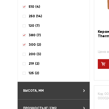
510 (
4
)
250 (
14
)
120 (
7
)
Керам
380 (
7
)
Therm
300 (
2
)
Цена з
200 (
3
)
219 (
2
)
125 (
2
)
ВЫСОТА, ММ
Код: 00
00002
ПРОЧНОСТЬ КГ/СМ2