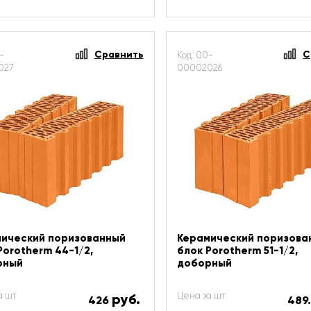
Сравнить
С
-
Код: 00-
027
00002026
ический поризованный
Керамический поризова
Porotherm 44-1/2,
блок Porotherm 51-1/2,
рный
доборный
а шт
Цена за шт
руб.
426
489