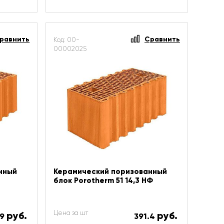
равнить
Сравнить
Код: 00-
00002025
нный
Керамический поризованный
блок Porotherm 51 14,3 НФ
Цена за шт
руб.
руб.
.9
391.4