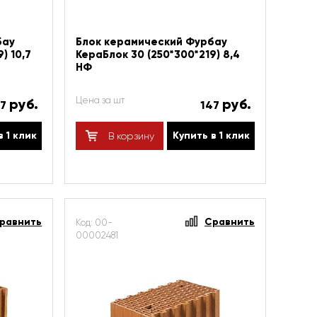
бау
Блок керамический Фурбау
) 10,7
КераБлок 30 (250*300*219) 8,4
НФ
Цена за шт
руб.
руб.
87
147
в 1 клик
Купить в 1 клик
В корзину
равнить
Сравнить
Код: 00-
00002481