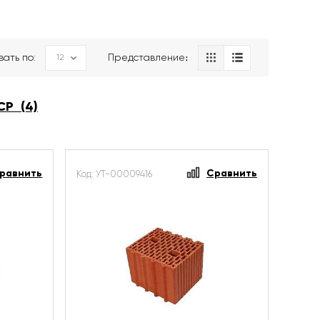
вать по:
Представление։
СР (4)
равнить
Сравнить
Код: УТ-00009416