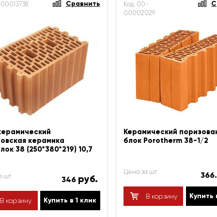
Сравнить
С
-00013738
Код: 00-
00002029
керамический
Керамический поризова
овская керамика
блок Porotherm 38-1/2
лок 38 (250*380*219) 10,7
Цена за шт
366
а шт
руб.
346
Купить 
В корзину
Купить в 1 клик
В корзину