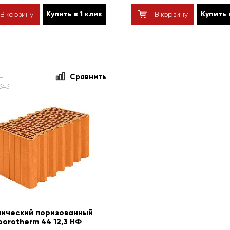
Купить в 1 клик
Купить 
В корзину
В корзину
Сравнить
-
343
ический поризованный
porotherm 44 12,3 НФ