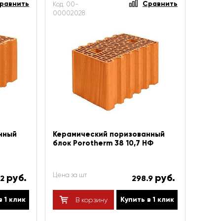
равнить
Сравнить
Код: 00-
00002028
нный
Керамический поризованный
блок Porotherm 38 10,7 НФ
Цена за шт
руб.
руб.
.2
298.9
в 1 клик
Купить в 1 клик
В корзину