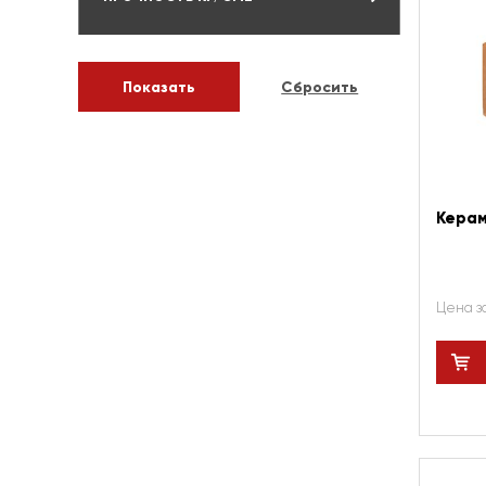
Керам
Цена з