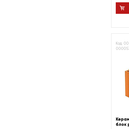
Код: 00
00005
Керам
блок 