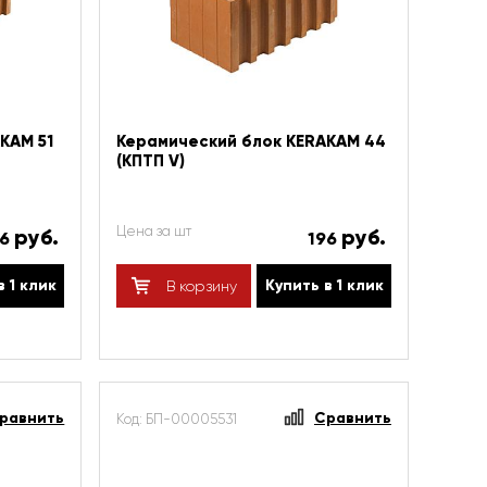
KAM 51
Керамический блок KERAKAM 44
(КПТП V)
Цена за шт
руб.
руб.
16
196
в 1 клик
Купить в 1 клик
В корзину
равнить
Сравнить
Код: БП-00005531