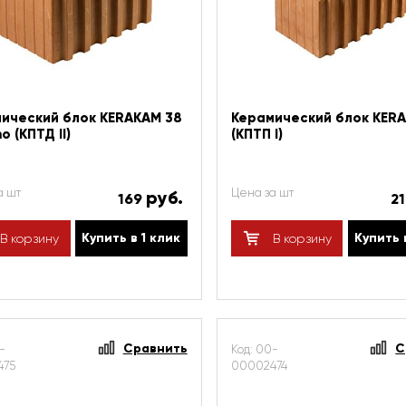
ический блок KERAKAM 38
Керамический блок KERA
o (КПТД II)
(КПТП I)
а шт
Цена за шт
руб.
169
2
Купить в 1 клик
Купить 
В корзину
В корзину
Сравнить
С
-
Код: 00-
475
00002474