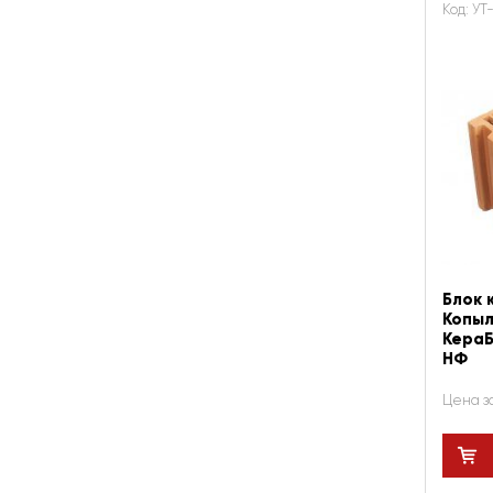
Код: УТ
Блок 
Копыл
КераБ
НФ
Цена з