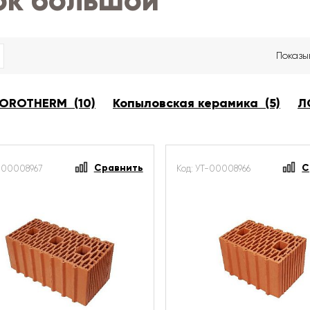
ок большой
Показы
OROTHERM (10)
Копыловская керамика (5)
Л
Сравнить
С
Т-00008967
Код: УТ-00008966