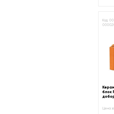
Код: 00
00002
Керам
блок 
добо
Цена з