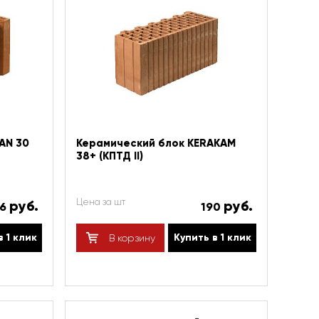
AN 30
Керамический блок KERAKAM
38+ (КПТД II)
Цена за шт
руб.
руб.
76
190
в 1 клик
Купить в 1 клик
В корзину