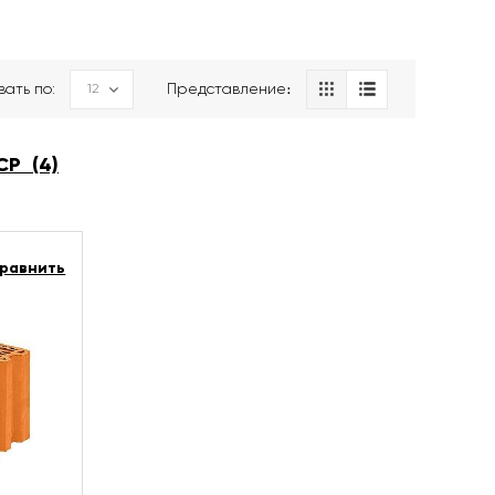
вать по:
Представление։
СР (4)
равнить