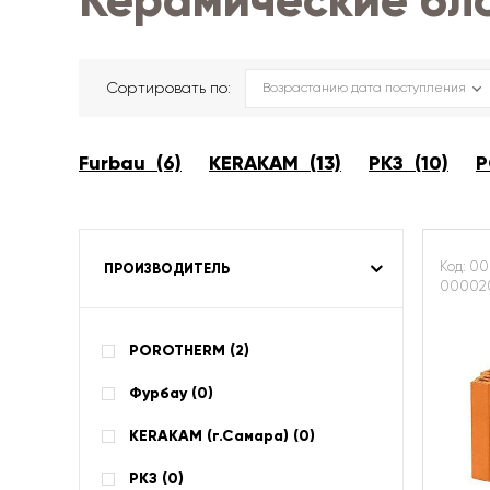
Керамические бл
Сортировать по:
Furbau (6)
KERAKAM (13)
РКЗ (10)
P
Код: 00
ПРОИЗВОДИТЕЛЬ
00002
POROTHERM (
2
)
Фурбау (
0
)
KERAKAM (г.Самара) (
0
)
РКЗ (
0
)