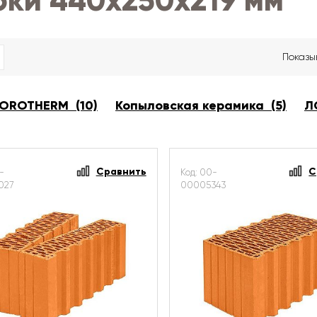
оки 440х250х219 мм
Показы
OROTHERM (10)
Копыловская керамика (5)
Л
Сравнить
С
-
Код: 00-
027
00005343