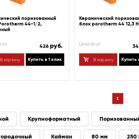
ический поризованный
Керамический поризова
Porotherm 44-1/2,
блок porotherm 44 12,3 
рный
а шт
Цена за шт
руб.
426
3
Купить в 1 клик
Купить 
В корзину
В корзину
1
ной
Крупноформатный
Поризованны
городочный
Кайман
80 мм
250