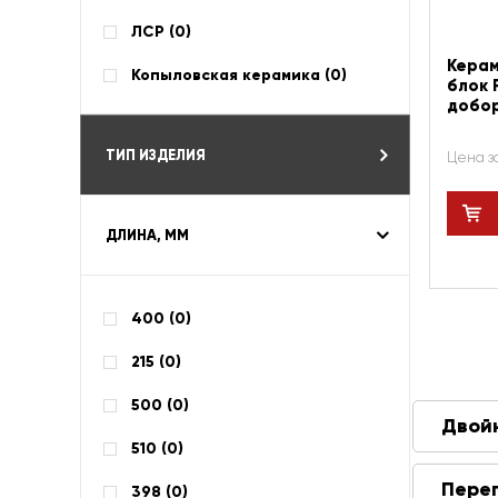
ЛСР (
0
)
Керам
Копыловская керамика (
0
)
блок 
добо
ТИП ИЗДЕЛИЯ
Цена з
ДЛИНА, ММ
400 (
0
)
215 (
0
)
500 (
0
)
Двой
510 (
0
)
Пере
398 (
0
)