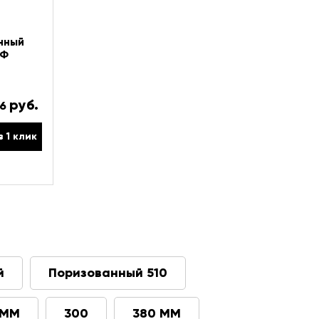
нный
НФ
руб.
46
в 1 клик
й
Поризованный 510
 ММ
300
380 ММ