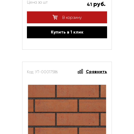
Цена за шт
руб.
41
В корзину
Купить в 1 клик
Сравнить
Код: УТ-00017586