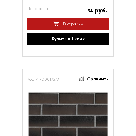
Цена за шт
руб.
34
В корзину
Купить в 1 клик
Сравнить
Код: УТ-00017579