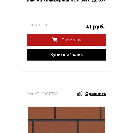
Плитка клинкерная ЛСР Вега ДЕКОР
Цена за шт
руб.
41
В корзину
Купить в 1 клик
Сравнить
Код: УТ-00017582