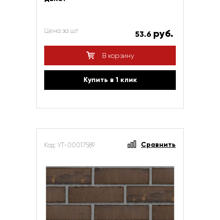
Цена за шт
руб.
53.6
В корзину
Купить в 1 клик
Сравнить
Код: УТ-00017589