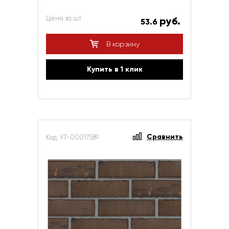
Цена за шт
руб.
53.6
В корзину
Купить в 1 клик
Сравнить
Код: УТ-00017589