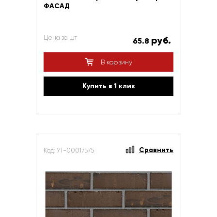
ФАСАД
Цена за шт
руб.
65.8
В корзину
Купить в 1 клик
Сравнить
Код: УТ-00017575