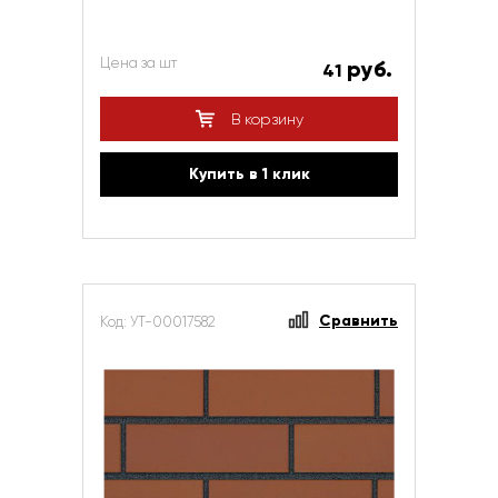
Цена за шт
руб.
41
В корзину
Купить в 1 клик
Сравнить
Код: УТ-00017582