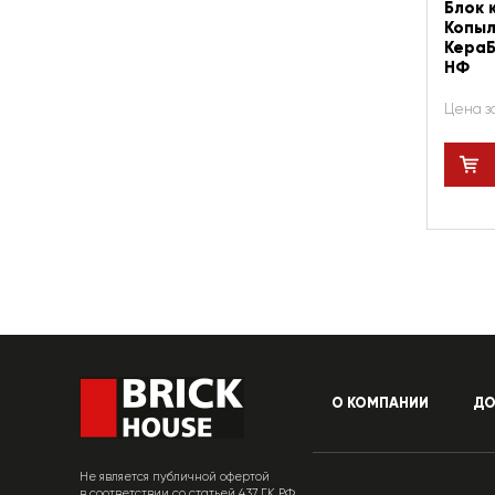
Блок 
Копыл
КераБ
НФ
Цена з
О КОМПАНИИ
ДО
Не является публичной офертой
в соответствии со статьей 437 ГК РФ