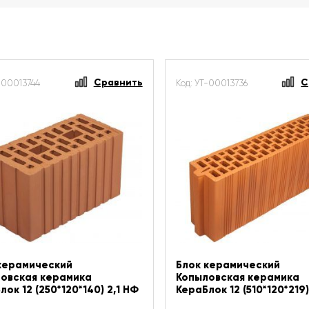
Сравнить
С
-00013744
Код: УТ-00013736
керамический
Блок керамический
овская керамика
Копыловская керамика
лок 12 (250*120*140) 2,1 НФ
КераБлок 12 (510*120*219)