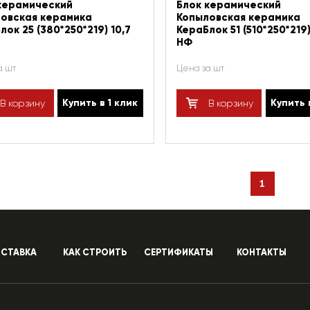
керамический
Блок керамический
овская керамика
Копыловская керамика
лок 25 (380*250*219) 10,7
КераБлок 51 (510*250*219)
НФ
а шт
Цена за шт
Купить в 1 клик
Купить 
В корзину
В корзину
1
СТАВКА
КАК СТРОИТЬ
СЕРТИФИКАТЫ
КОНТАКТЫ