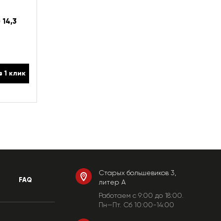
 14,3
в 1 клик
Старых большевиков 3,
FAQ
литер А
Работаем c 9:00 до 18:00.
Пн—Пт. Сб 10:00-14:00