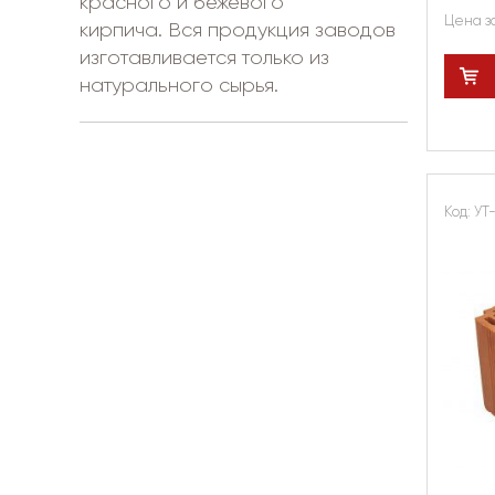
красного и бежевого
Цена з
кирпича. Вся продукция заводов
изготавливается только из
натурального сырья.
Код: УТ