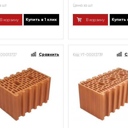
а шт
Цена за шт
Купить в 1 клик
Купить 
В корзину
В корзину
Сравнить
С
-00013737
Код: УТ-00013739