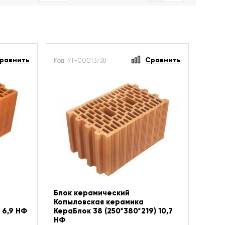
равнить
Сравнить
Код: УТ-00013738
Блок керамический
Копыловская керамика
 6,9 НФ
КераБлок 38 (250*380*219) 10,7
НФ