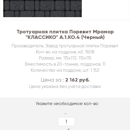
Тротуарная плитка Поревит Мрамор
"КЛАССИКО" А.1.КО.4 (Черный)
Производитель: Завод тротуарной плитки Поревит
Кол-во на поддоне, м2: 19,08
Размер, мм: 115х172; 115х115
Вместимость в 20-тонник, поддонов: 11
Количество на поддоне, шт: 1 152
2 162 руб.
Цена за :
Цена указана без учёта доставки
Укажите необходимое кол-во
-
+