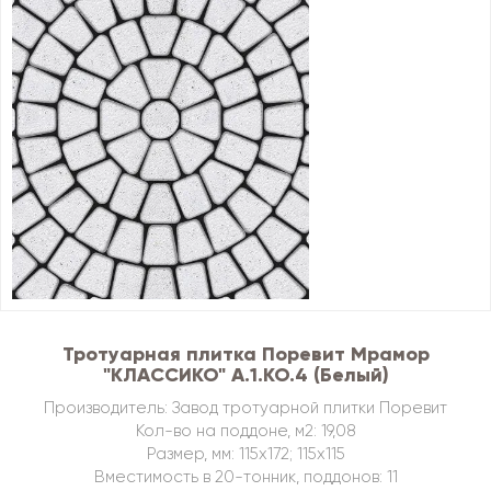
Тротуарная плитка Поревит Мрамор
"КЛАССИКО" А.1.КО.4 (Белый)
Производитель: Завод тротуарной плитки Поревит
Кол-во на поддоне, м2: 19,08
Размер, мм: 115х172; 115х115
Вместимость в 20-тонник, поддонов: 11