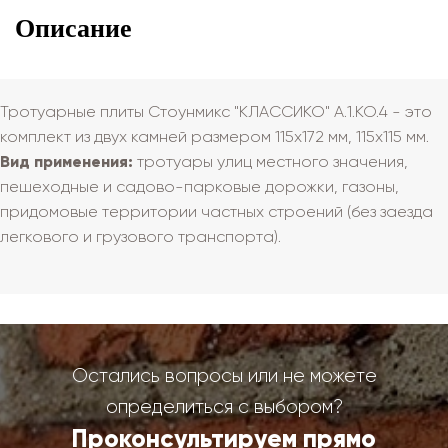
Описание
Тротуарные плиты Стоунмикс "КЛАССИКО" А.1.КО.4 - это
комплект из двух камней размером 115х172 мм, 115х115 мм.
Вид применения:
тротуары улиц местного значения,
пешеходные и садово-парковые дорожки, газоны,
придомовые территории частных строений (без заезда
легкового и грузового транспорта).
Остались вопросы или не можете
определиться с выбором?
Проконсультируем прямо