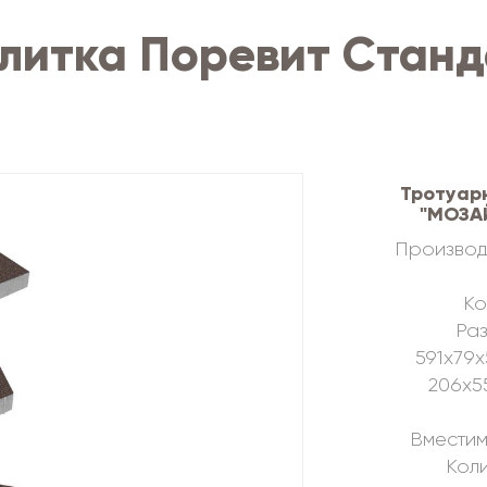
литка Поревит Станд
Тротуар
"МОЗАЙ
Производ
Ко
Раз
591х79х
206х5
Вместим
Коли