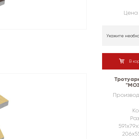
Цена 
Укажите необх
В ко
Тротуар
"МОЗ
Производ
Ко
Раз
591х79х
206х5