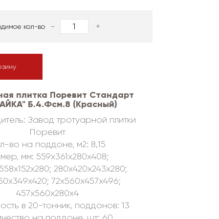
-
+
одимое кол-во
рзину
ная плитка Поревит Стандарт
АЙКА" Б.4.Фсм.8 (Красный)
итель: Завод тротуарной плитки
Поревит
л-во на поддоне, м2: 8,15
мер, мм: 559х361х280х408;
558х152х280; 280х420х243х280;
50х349х420; 72х560х457х496;
457х560х280х4
ость в 20-тонник, поддонов: 13
чество на поддоне, шт: 60