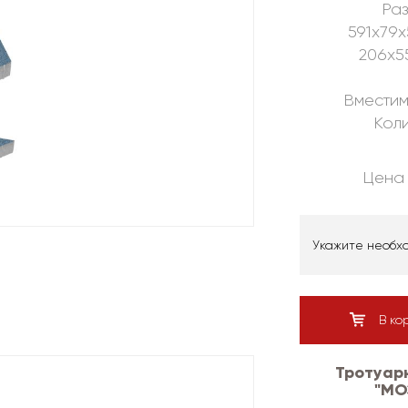
Раз
591х79х
206х5
Вместим
Коли
Цена 
Укажите необх
В ко
Тротуар
"МО