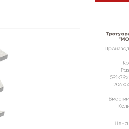
Тротуар
"МО
Производ
Ко
Раз
591х79х
206х5
Вместим
Коли
Цена 