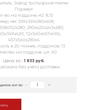
итель: Завод тротуарной плитки
Поревит
л-во на поддоне, м2: 8,15
мер, мм: 559х361х280х408;
558х152х280; 280х420х243х280;
50х349х420; 72х560х457х496;
457х560х280х4
ость в 20-тонник, поддонов: 13
чество на поддоне, шт: 60
1 833 руб.
Цена за :
указана без учёта доставки
-
+
одимое кол-во
рзину