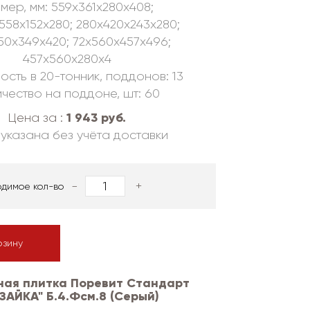
мер, мм: 559х361х280х408;
558х152х280; 280х420х243х280;
50х349х420; 72х560х457х496;
457х560х280х4
ость в 20-тонник, поддонов: 13
чество на поддоне, шт: 60
1 943 руб.
Цена за :
указана без учёта доставки
-
+
одимое кол-во
рзину
ная плитка Поревит Стандарт
ЗАЙКА" Б.4.Фсм.8 (Серый)