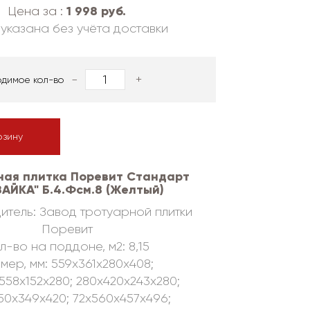
1 998 руб.
Цена за :
указана без учёта доставки
-
+
одимое кол-во
рзину
ная плитка Поревит Стандарт
АЙКА" Б.4.Фсм.8 (Желтый)
итель: Завод тротуарной плитки
Поревит
л-во на поддоне, м2: 8,15
мер, мм: 559х361х280х408;
558х152х280; 280х420х243х280;
50х349х420; 72х560х457х496;