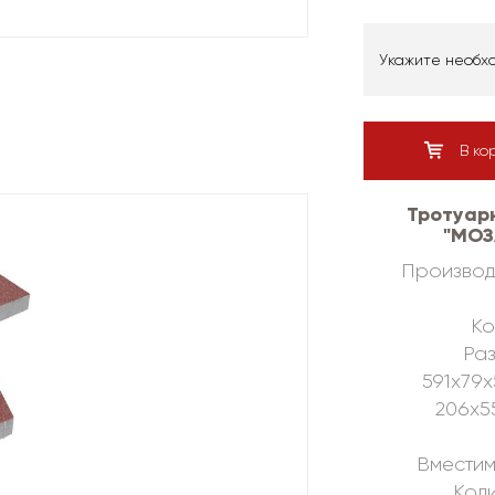
Укажите необх
В ко
Тротуар
"МОЗ
Производ
Ко
Раз
591х79х
206х5
Вместим
Коли