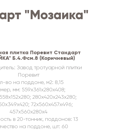
арт "Мозаика"
ная плитка Поревит Стандарт
КА" Б.4.Фсм.8 (Коричневый)
итель: Завод тротуарной плитки
Поревит
л-во на поддоне, м2: 8,15
мер, мм: 559х361х280х408;
558х152х280; 280х420х243х280;
50х349х420; 72х560х457х496;
457х560х280х4
ость в 20-тонник, поддонов: 13
чество на поддоне, шт: 60