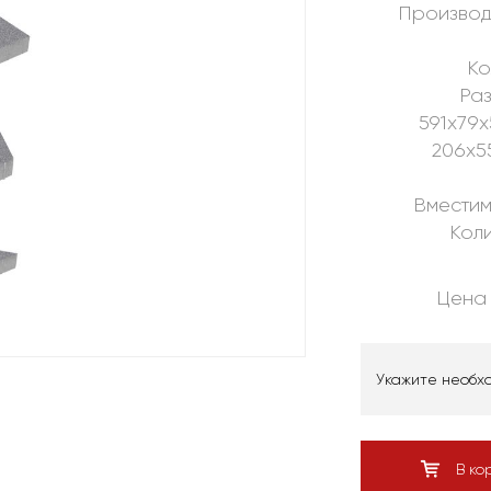
Производ
Ко
Раз
591х79х
206х5
Вместим
Коли
Цена 
Укажите необх
В ко