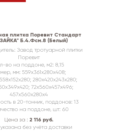
ная плитка Поревит Стандарт
ЗАЙКА" Б.4.Фсм.8 (Белый)
итель: Завод тротуарной плитки
Поревит
л-во на поддоне, м2: 8,15
мер, мм: 559х361х280х408;
558х152х280; 280х420х243х280;
50х349х420; 72х560х457х496;
457х560х280х4
ость в 20-тонник, поддонов: 13
чество на поддоне, шт: 60
2 116 руб.
Цена за :
указана без учёта доставки