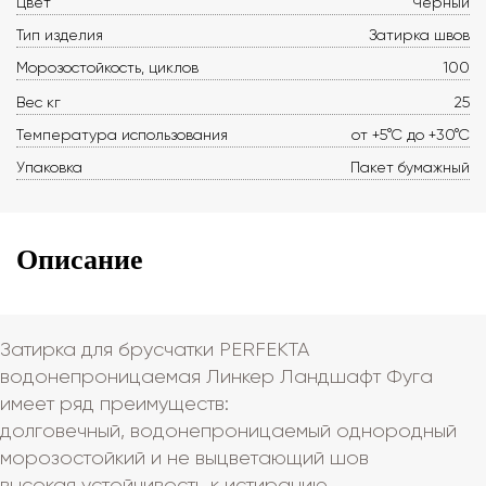
Цвет
Черный
Тип изделия
Затирка швов
Морозостойкость, циклов
100
Вес кг
25
Температура использования
от +5°С до +30°С
Упаковка
Пакет бумажный
Описание
Затирка для брусчатки PERFEKTA
водонепроницаемая Линкер Ландшафт Фуга
имеет ряд преимуществ:
долговечный, водонепроницаемый однородный
морозостойкий и не выцветающий шов
высокая устойчивость к истиранию