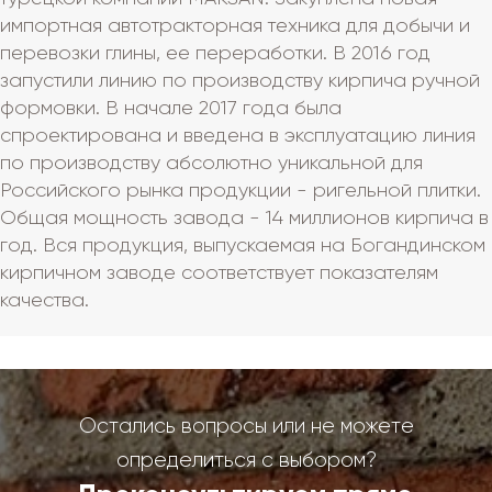
импортная автотракторная техника для добычи и
перевозки глины, ее переработки. В 2016 год
запустили линию по производству кирпича ручной
формовки. В начале 2017 года была
спроектирована и введена в эксплуатацию линия
по производству абсолютно уникальной для
Российского рынка продукции - ригельной плитки.
Общая мощность завода - 14 миллионов кирпича в
год. Вся продукция, выпускаемая на Богандинском
кирпичном заводе соответствует показателям
качества.
Остались вопросы или не можете
определиться с выбором?