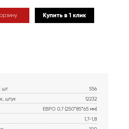
Купить в 1 клик
орзину
, шт
556
к, штук
12232
ЕВРО 0.7 (250*85*65 мм)
1,7-1,8