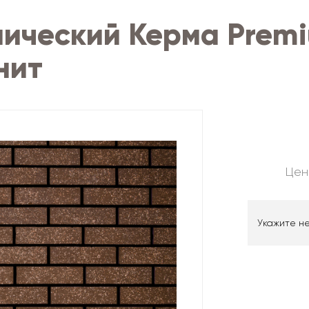
ический Керма Premi
нит
Цен
Укажите н