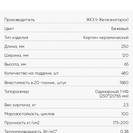
Производитель
ЖКЗ (г.Железногорск)
Цвет
Бежевый
Тип изделия
Кирпич керамический
Длина, мм
250
Ширина, мм
120
Высота, мм
65
Количество на поддоне, шт
480
Вместимость в 20-тонник, штук
7680
Типоразмер
Одинарный 1 НФ
(250*120*65 мм)
Вес кирпича, кг
2,5
Морозостойкость, циклов
100
Прочность кг/см2
175-200
Теплопроводность, Вт/мС°
0,38