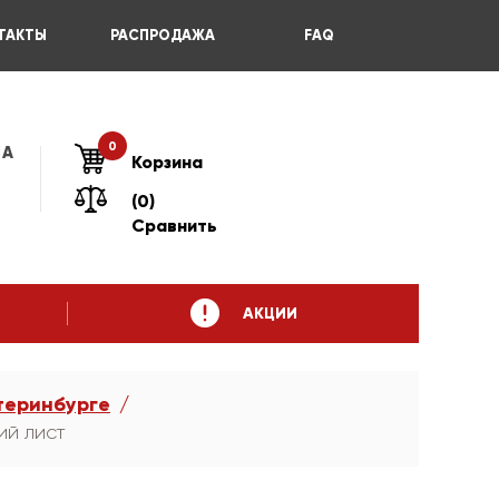
ТАКТЫ
РАСПРОДАЖА
FAQ
0
 А
Корзина
(0)
Сравнить
АКЦИИ
теринбурге
ий лист