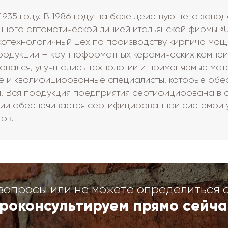
1935 году. В 1986 году на базе действующего заво
нного автоматической линией итальянской фирмы «
технологичный цех по производству кирпича мощно
продукции – крупноформатных керамических камне
вался, улучшались технологии и применяемые мат
е и квалифицированные специалисты, которые обе
. Вся продукция предприятия сертифицирована в с
ии обеспечивается сертифицированной системой у
ов.
вопросы или не можете определиться 
роконсультируем прямо сейча