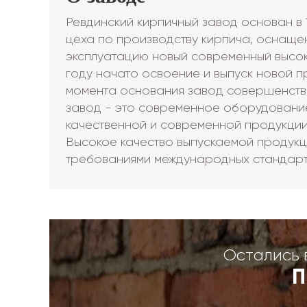
Ревдинский кирпичный завод основан в 
цеха по производству кирпича, оснаще
эксплуатацию новый современный высоко
году начато освоение и выпуск новой 
момента основания завод совершенство
завод - это современное оборудовани
качественной и современной продукции
Высокое качество выпускаемой продукц
требованиями международных стандарт
Остались 
П