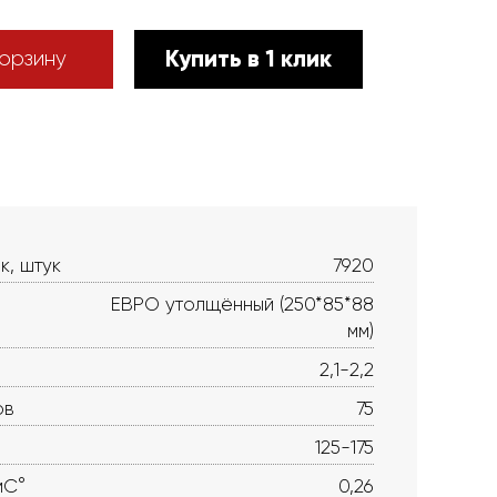
Купить в 1 клик
орзину
к, штук
7920
ЕВРО утолщённый (250*85*88
мм)
2,1-2,2
ов
75
125-175
мС°
0,26