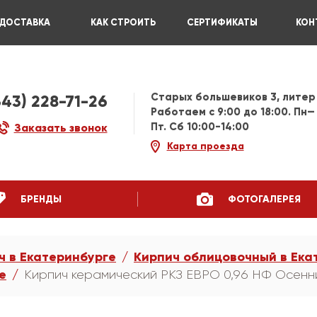
ДОСТАВКА
КАК СТРОИТЬ
СЕРТИФИКАТЫ
КОН
Старых большевиков 3, литер
343) 228-71-26
Работаем c 9:00 до 18:00. Пн—
Пт. Сб 10:00-14:00
Заказать звонок
Карта проезда
БРЕНДЫ
ФОТОГАЛЕРЕЯ
ч в Екатеринбурге
Кирпич облицовочный в Ека
е
Кирпич керамический РКЗ ЕВРО 0,96 НФ Осенн