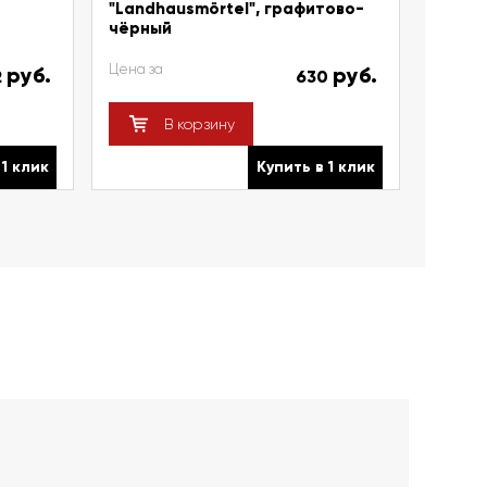
"Landhausmörtel", графитово-
чёрный
Цена за
руб.
руб.
2
630
В корзину
 1 клик
Купить в 1 клик