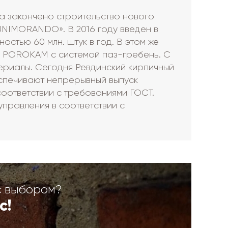
да закончено строительство нового
UNIMORANDO». В 2016 году введен в
стью 60 млн. штук в год. В этом же
й POROKAM с системой паз-гребень. С
ериалы. Сегодня Ревдинский кирпичный
спечивают непрерывный выпуск
оответствии с требованиями ГОСТ.
правления в соответствии с
с выбором?
с!