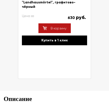
"Landhausmörtel", графитово-
чёрный
Цена за
руб.
630
В корзину
Купить в 1 клик
Описание