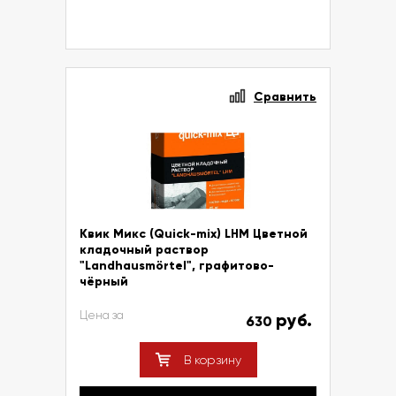
Сравнить
Квик Микс (Quick-mix) LHM Цветной
кладочный раствор
"Landhausmörtel", графитово-
чёрный
Цена за
руб.
630
В корзину