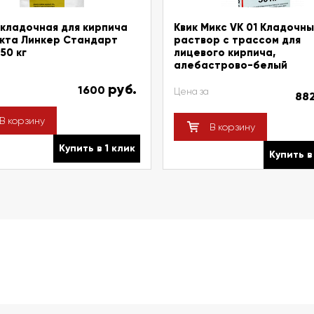
кладочная для кирпича
Квик Микс VK 01 Кладочн
кта Линкер Стандарт
раствор с трассом для
50 кг
лицевого кирпича,
алебастрово-белый
руб.
1600
Цена за
88
В корзину
В корзину
Купить в 1 клик
Купить в