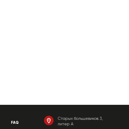
Старых большевиков 3,
FAQ
литер А