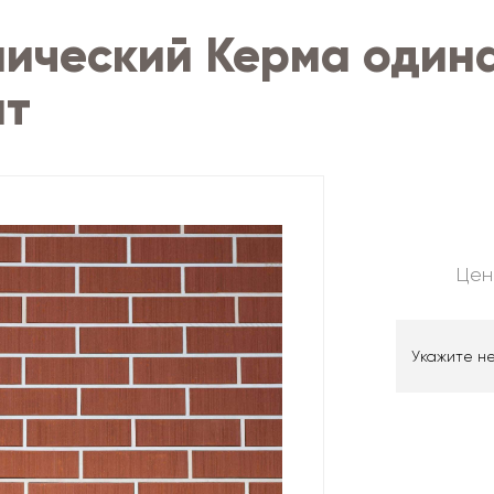
мический Керма один
ат
Цен
Укажите н