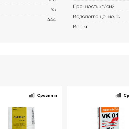
Прочность кг/см2
65
Водопоглощение, %
444
Вес кг
Сравнить
Ср