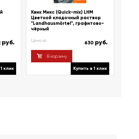
ый
Квик Микс (Quick-mix) LHM
Цветной кладочный раствор
"Landhausmörtel", графитово-
чёрный
Цена за
руб.
руб.
2
630
В корзину
 1 клик
Купить в 1 клик