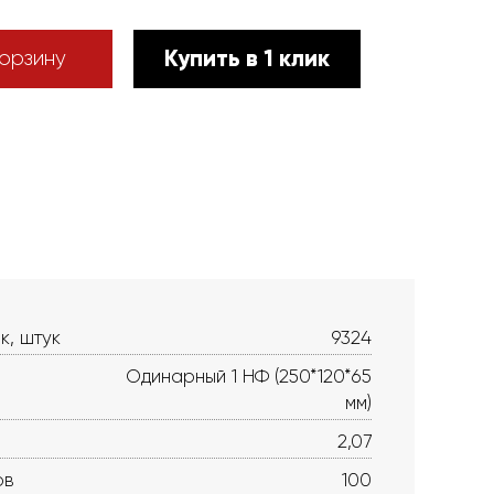
Купить в 1 клик
орзину
к, штук
9324
Одинарный 1 НФ (250*120*65
мм)
2,07
ов
100