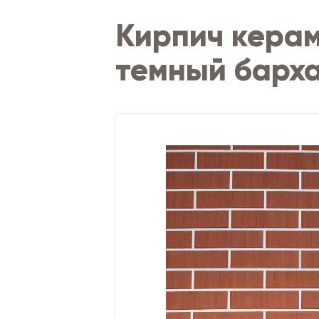
Кирпич кера
темный барх