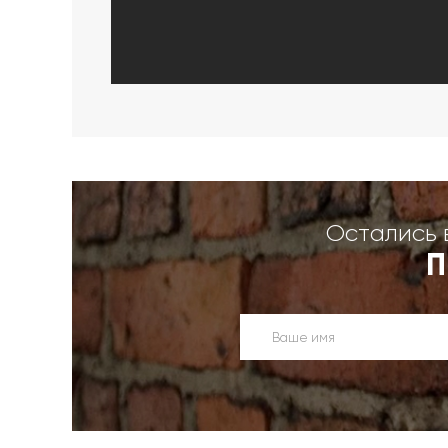
Остались 
П