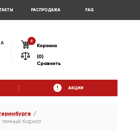
ТАКТЫ
РАСПРОДАЖА
FAQ
0
 А
Корзина
(0)
Сравнить
АКЦИИ
теринбурге
 темный бархат