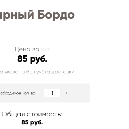
арный Бордо
Цена за шт
85 руб.
а указана без учёта доставки
-
+
еобходимое кол-во
Общая стоимость:
85 руб.