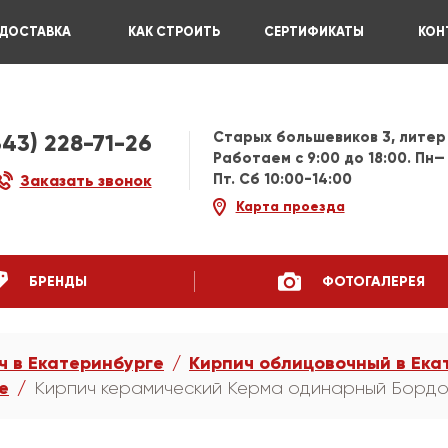
ДОСТАВКА
КАК СТРОИТЬ
СЕРТИФИКАТЫ
КОН
Старых большевиков 3, литер
343) 228-71-26
Работаем c 9:00 до 18:00. Пн—
Пт. Сб 10:00-14:00
Заказать звонок
Карта проезда
БРЕНДЫ
ФОТОГАЛЕРЕЯ
ч в Екатеринбурге
Кирпич облицовочный в Ека
е
Кирпич керамический Керма одинарный Бордо