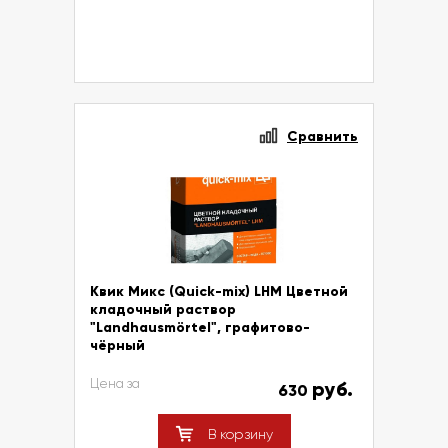
Сравнить
Квик Микс (Quick-mix) LHM Цветной
кладочный раствор
"Landhausmörtel", графитово-
чёрный
Цена за
руб.
630
В корзину