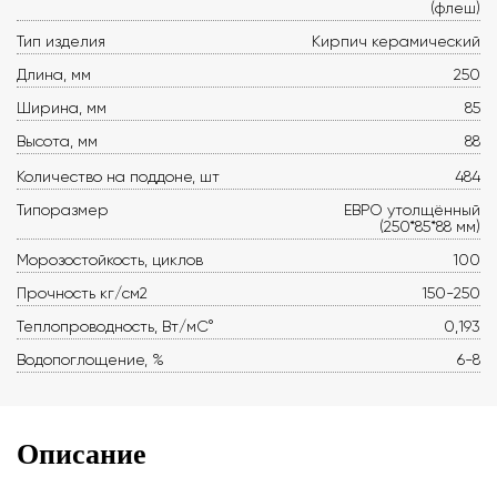
(флеш)
Тип изделия
Кирпич керамический
Длина, мм
250
Ширина, мм
85
Высота, мм
88
Количество на поддоне, шт
484
Типоразмер
ЕВРО утолщённый
(250*85*88 мм)
Морозостойкость, циклов
100
Прочность кг/см2
150-250
Теплопроводность, Вт/мС°
0,193
Водопоглощение, %
6-8
Описание