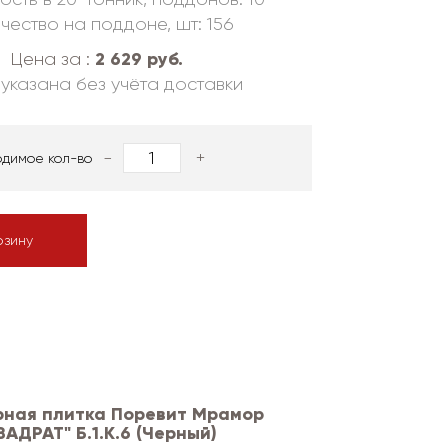
чество на поддоне, шт: 156
2 629 руб.
Цена за :
указана без учёта доставки
-
+
одимое кол-во
рзину
рная плитка Поревит Мрамор
ВАДРАТ" Б.1.К.6 (Черный)