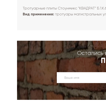
Тротуарные плиты Стоунмикс "КВАДРАТ" Б.1.К.
Вид применения:
тротуары магистральных у
Остались 
П