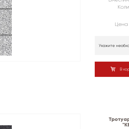
Коли
Цена 
Укажите необх
В ко
Тротуа
"К