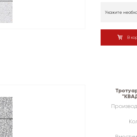
Укажите необх
В ко
Тротуа
"КВАД
Производ
Кол
Вместим