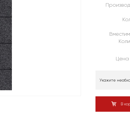
Производ
Кол
Вместим
Коли
Цена 
Укажите необх
В ко