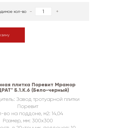
-
+
одимое кол-во
рзину
рная плитка Поревит Мрамор
РАТ" Б.1.К.6 (Бело-черный)
итель: Завод тротуарной плитки
Поревит
-во на поддоне, м2: 14,04
Размер, мм: 300х300
ость в 20-тонник, поддонов: 10