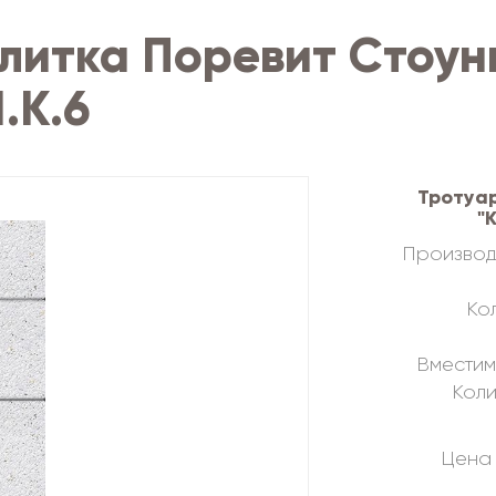
литка Поревит Стоун
.К.6
Тротуа
"
Производ
Кол
Вместим
Коли
Цена 