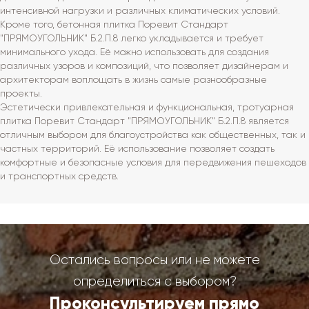
интенсивной нагрузки и различных климатических условий.
Кроме того, бетонная плитка Поревит Стандарт
"ПРЯМОУГОЛЬНИК" Б.2.П.8 легко укладывается и требует
минимального ухода. Её можно использовать для создания
различных узоров и композиций, что позволяет дизайнерам и
архитекторам воплощать в жизнь самые разнообразные
проекты.
Эстетически привлекательная и функциональная, тротуарная
плитка Поревит Стандарт "ПРЯМОУГОЛЬНИК" Б.2.П.8 является
отличным выбором для благоустройства как общественных, так и
частных территорий. Её использование позволяет создать
комфортные и безопасные условия для передвижения пешеходов
и транспортных средств.
Остались вопросы или не можете
определиться с выбором?
Проконсультируем прямо