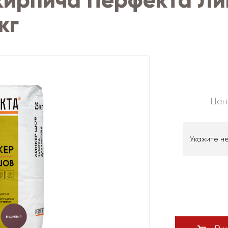
кирпича Перфекта Л
кг
Цен
Укажите н