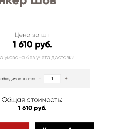
инкер Шов
Цена за шт
1 610 руб.
а указана без учёта доставки
-
+
еобходимое кол-во
Общая стоимость:
1 610 руб.