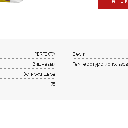
В к
PERFEKTA
Вес кг
Вишневый
Температура использо
Затирка швов
75