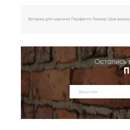
Затирка для кирпича Перфекта Линкер Шов вишнев
Остались 
П