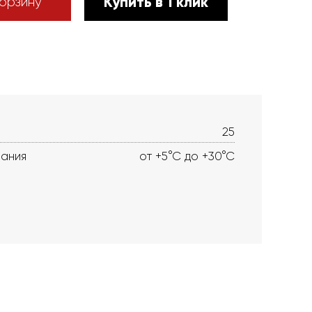
Купить в 1 клик
орзину
25
вания
от +5°С до +30°С