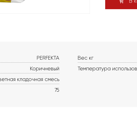
В к
PERFEKTA
Вес кг
Коричневый
Температура использо
ветная кладочная смесь
75