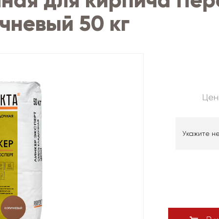
ная для кирпича Пер
чневый 50 кг
Цен
Укажите н