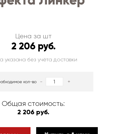
фекта Линкер
Цена за шт
2 206 руб.
а указана без учёта доставки
-
+
еобходимое кол-во
Общая стоимость:
2 206 руб.