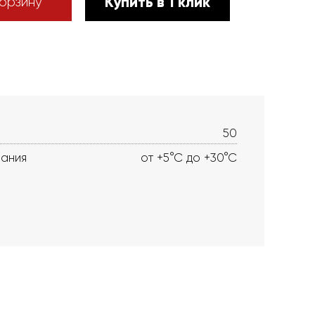
Купить в 1 клик
орзину
50
вания
от +5°С до +30°С