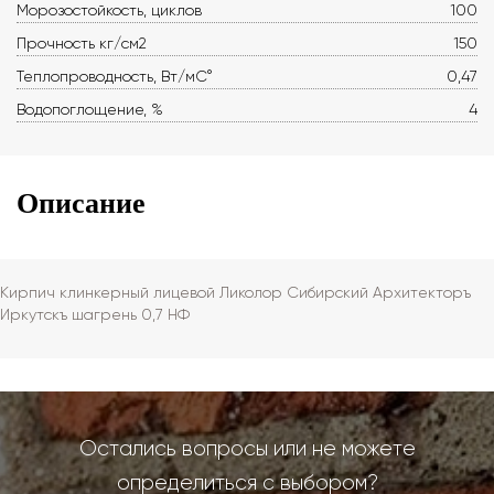
Морозостойкость, циклов
100
Прочность кг/см2
150
Теплопроводность, Вт/мС°
0,47
Водопоглощение, %
4
Описание
Кирпич клинкерный лицевой Ликолор Сибирский Архитекторъ
Иркутскъ шагрень 0,7 НФ
Остались вопросы или не можете
определиться с выбором?