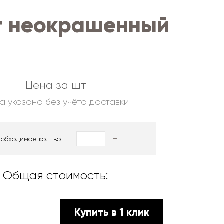
т неокрашенный
Цена за шт
а указана без учёта доставки
-
+
еобходимое кол-во
Общая стоимость:
Купить в 1 клик