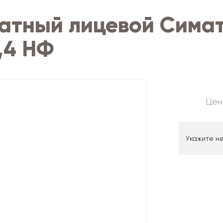
катный лицевой Сима
,4 НФ
Цен
Укажите н