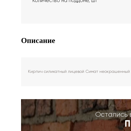
Количество на поддоне, шт
Описание
Кирпич силикатный лицевой Симат неокрашенный 
Остались 
П