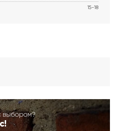
15-18
с выбором?
с!