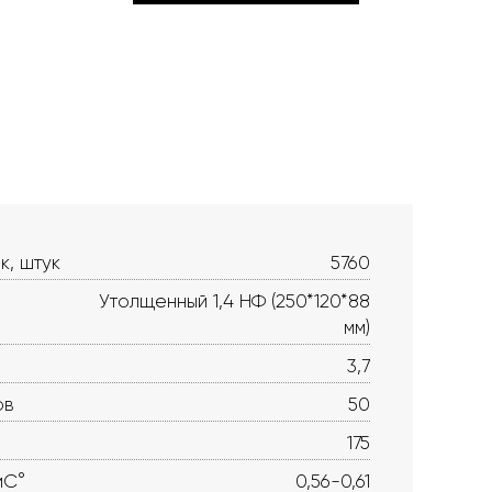
к, штук
5760
Утолщенный 1,4 НФ (250*120*88
мм)
3,7
ов
50
175
мС°
0,56-0,61