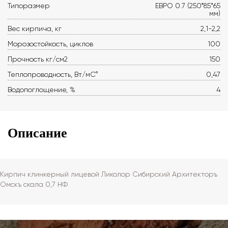
Типоразмер
ЕВРО 0.7 (250*85*65
мм)
Вес кирпича, кг
2,1-2,2
Морозостойкость, циклов
100
Прочность кг/см2
150
Теплопроводность, Вт/мС°
0,47
Водопоглощение, %
4
Описание
Кирпич клинкерный лицевой Ликолор Сибирский Архитекторъ
Омскъ скала 0,7 НФ