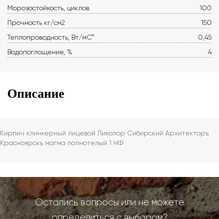
Морозостойкость, циклов
100
Прочность кг/см2
150
Теплопроводность, Вт/мС°
0,45
Водопоглощение, %
4
Описание
Кирпич клинкерный лицевой Ликолор Сибирский Архитекторъ
Красноярскъ магма полнотелый 1 НФ
Остались вопросы или не можете
определиться с выбором?