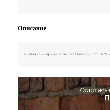
Описание
Кирпич клинкерный Faber Jar Онежский 215*102*65
Остались 
П