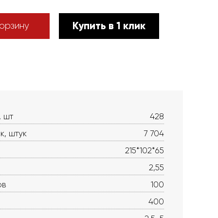
Купить в 1 клик
орзину
, шт
428
к, штук
7 704
215*102*65
2,55
ов
100
400