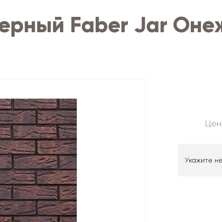
ерный Faber Jar Онеж
Цен
Укажите н