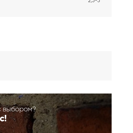
2,5-5
с выбором?
с!