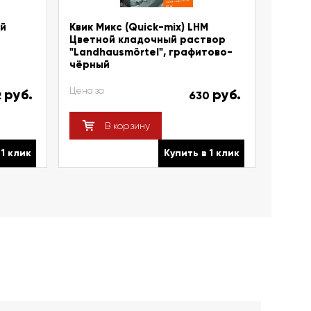
ый
Квик Микс (Quick-mix) LHM
Цветной кладочный раствор
"Landhausmörtel", графитово-
чёрный
Цена за
руб.
руб.
2
630
В корзину
 1 клик
Купить в 1 клик