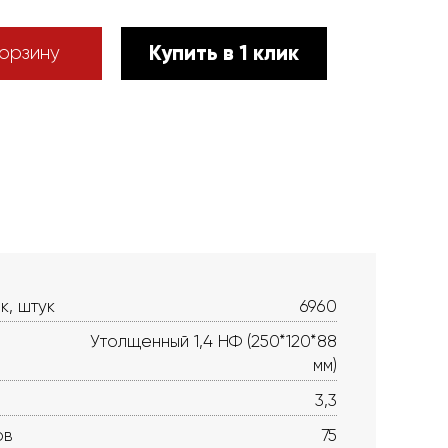
Купить в 1 клик
орзину
к, штук
6960
Утолщенный 1,4 НФ (250*120*88
мм)
3,3
ов
75