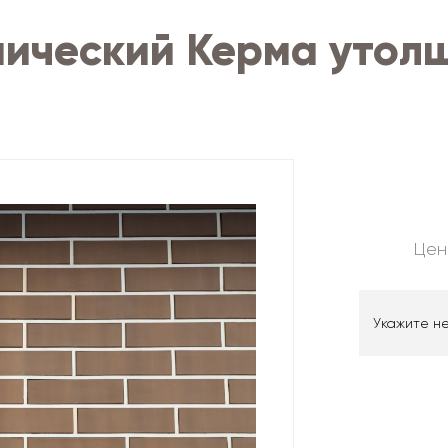
мический Керма уто
Цен
Укажите н