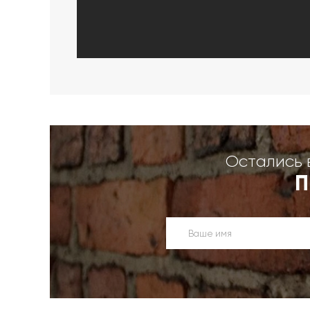
Остались 
П