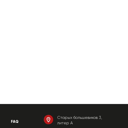
Старых большевиков 3,
FAQ
литер А