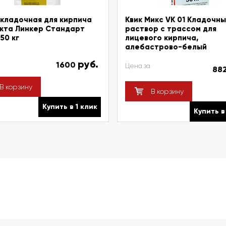
кладочная для кирпича
Квик Микс VK 01 Кладочн
кта Линкер Стандарт
раствор с трассом для
50 кг
лицевого кирпича,
алебастрово-белый
руб.
1600
Цена за
88
В корзину
В корзину
Купить в 1 клик
Купить в