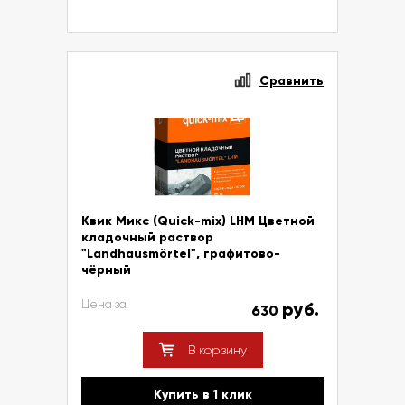
Сравнить
Квик Микс (Quick-mix) LHM Цветной
кладочный раствор
"Landhausmörtel", графитово-
чёрный
Цена за
руб.
630
В корзину
Купить в 1 клик