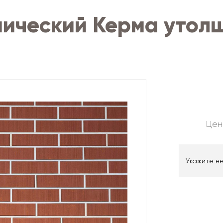
мический Керма утол
Цен
Укажите н