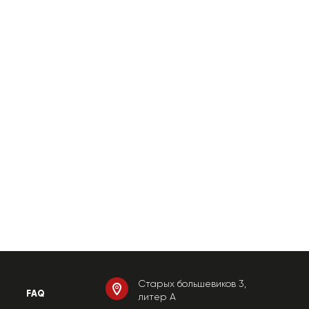
Старых большевиков 3,
FAQ
литер А