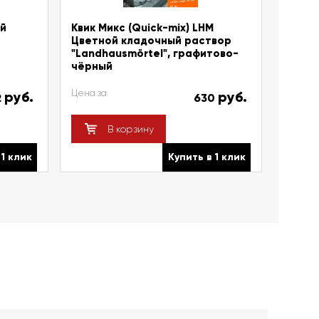
ый
Квик Микс (Quick-mix) LHM
Цветной кладочный раствор
"Landhausmörtel", графитово-
чёрный
Цена за
руб.
руб.
2
630
В корзину
 1 клик
Купить в 1 клик