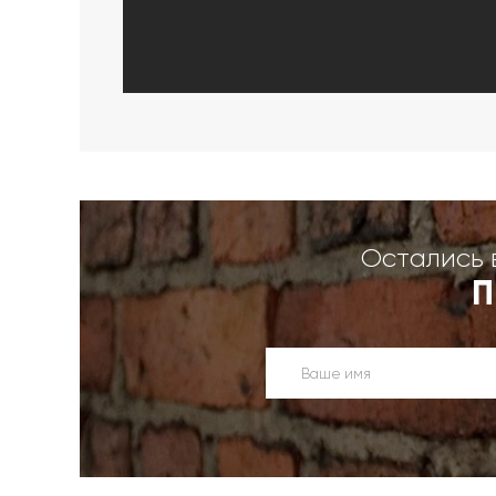
Остались 
П