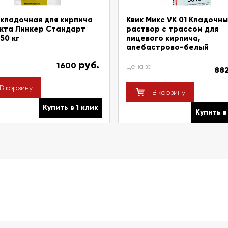
кладочная для кирпича
Квик Микс VK 01 Кладочн
кта Линкер Стандарт
раствор с трассом для
50 кг
лицевого кирпича,
алебастрово-белый
руб.
1600
Цена за
88
В корзину
В корзину
Купить в 1 клик
Купить в