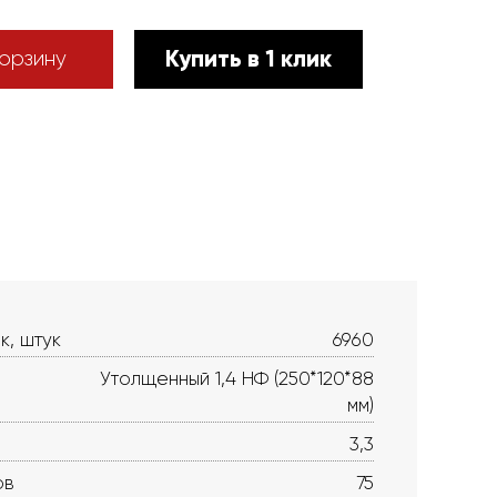
Купить в 1 клик
орзину
к, штук
6960
Утолщенный 1,4 НФ (250*120*88
мм)
3,3
ов
75