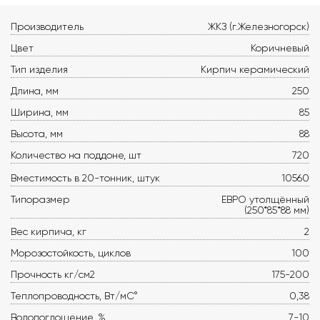
Производитель
ЖКЗ (г.Железногорск)
Цвет
Коричневый
Тип изделия
Кирпич керамический
Длина, мм
250
Ширина, мм
85
Высота, мм
88
Количество на поддоне, шт
720
Вместимость в 20-тонник, штук
10560
Типоразмер
ЕВРО утолщённый
(250*85*88 мм)
Вес кирпича, кг
2
Морозостойкость, циклов
100
Прочность кг/см2
175-200
Теплопроводность, Вт/мС°
0,38
Водопоглощение, %
7-10