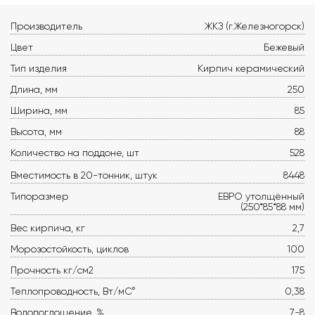
Производитель
ЖКЗ (г.Железногорск)
Цвет
Бежевый
Тип изделия
Кирпич керамический
Длина, мм
250
Ширина, мм
85
Высота, мм
88
Количество на поддоне, шт
528
Вместимость в 20-тонник, штук
8448
Типоразмер
ЕВРО утолщённый
(250*85*88 мм)
Вес кирпича, кг
2,7
Морозостойкость, циклов
100
Прочность кг/см2
175
Теплопроводность, Вт/мС°
0,38
Водопоглощение, %
7-8