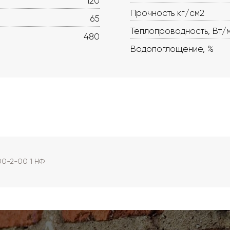
120
Прочность кг/см2
65
Теплопроводность, Вт/
480
Водопоглощение, %
00-2-00 1 НФ