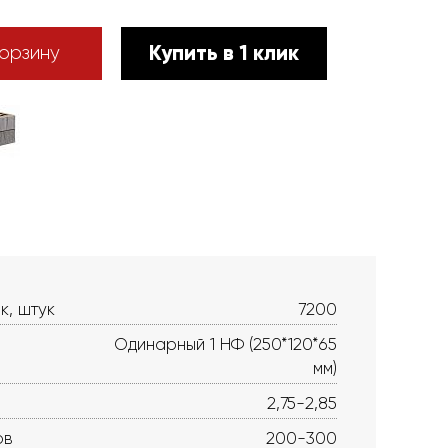
Купить в 1 клик
орзину
к, штук
7200
Одинарный 1 НФ (250*120*65
мм)
2,75-2,85
ов
200-300