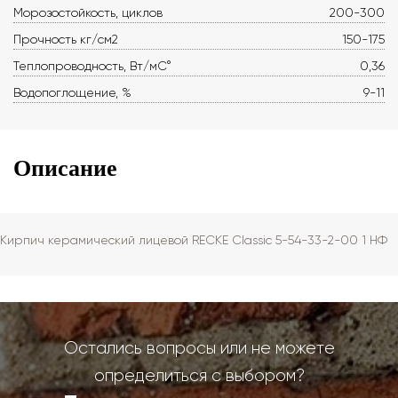
Морозостойкость, циклов
200-300
Прочность кг/см2
150-175
Теплопроводность, Вт/мС°
0,36
Водопоглощение, %
9-11
Описание
Кирпич керамический лицевой RECKE Сlassic 5-54-33-2-00 1 НФ
Остались вопросы или не можете
определиться с выбором?