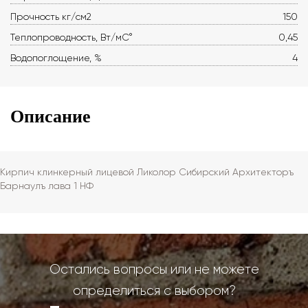
Прочность кг/см2
150
Теплопроводность, Вт/мС°
0,45
Водопоглощение, %
4
Описание
Кирпич клинкерный лицевой Ликолор Сибирский Архитекторъ
Барнаулъ лава 1 НФ
Остались вопросы или не можете
определиться с выбором?