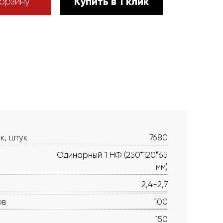
Купить в 1 клик
орзину
к, штук
7680
Одинарный 1 НФ (250*120*65
мм)
2,4-2,7
ов
100
150