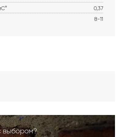
мС°
0,37
8-11
с выбором?