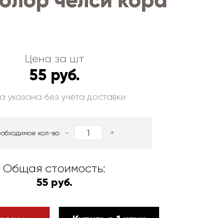
олор челси кора
Цена за шт
55 руб.
а указана без учёта доставки
-
+
еобходимое кол-во
Общая стоимость:
55 руб.