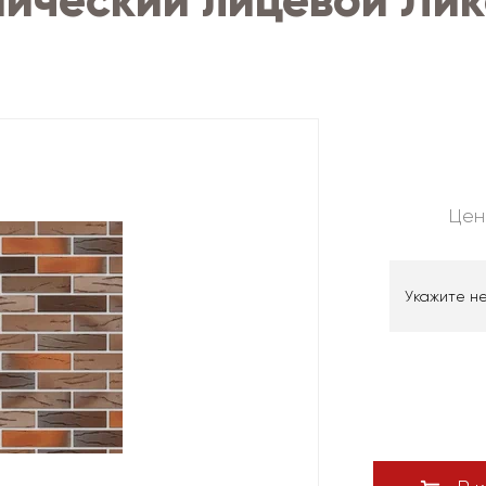
ический лицевой Лик
Цен
Укажите н