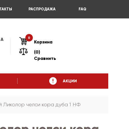
ТАКТЫ
РАСПРОДАЖА
FAQ
0
 А
Корзина
(0)
Сравнить
АКЦИИ
й Ликолор челси кора дуба 1 НФ