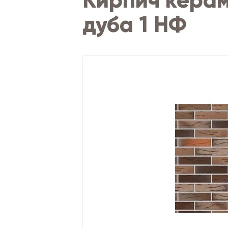
Кирпич керам
дуба 1 НФ